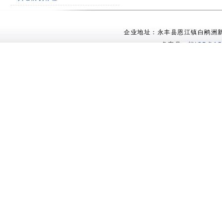
企业地址：永丰县恩江镇白鹇洲新村 电
备案号：
赣ICP备15