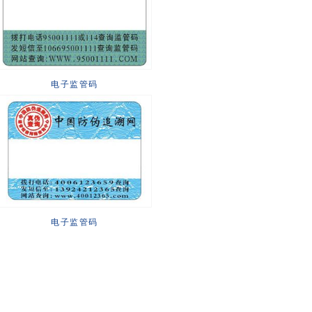
电子监管码
电子监管码