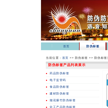
首页
防伪标签
当前位置：
首页
>>
防伪标签 >> 防伪标
防伪标签产品列表展示
药品防伪标签
电子监管码
食品防伪标签
建材防伪标签
烟花爆竹防伪标签
化工产品防伪标签