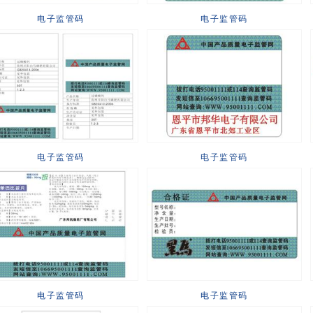
电子监管码
电子监管码
电子监管码
电子监管码
电子监管码
电子监管码