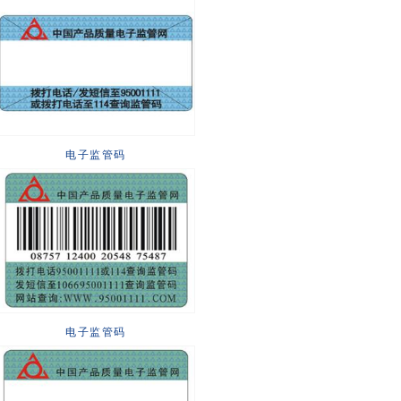
电子监管码
电子监管码