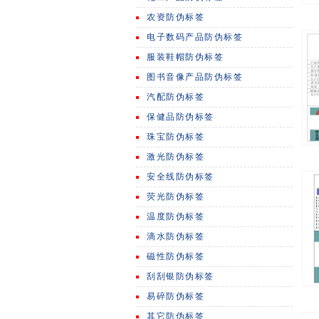
农资防伪标签
电子数码产品防伪标签
服装鞋帽防伪标签
图书音像产品防伪标签
汽配防伪标签
保健品防伪标签
珠宝防伪标签
激光防伪标签
安全线防伪标签
荧光防伪标签
温度防伪标签
滴水防伪标签
磁性防伪标签
刮刮银防伪标签
易碎防伪标签
其它防伪标签