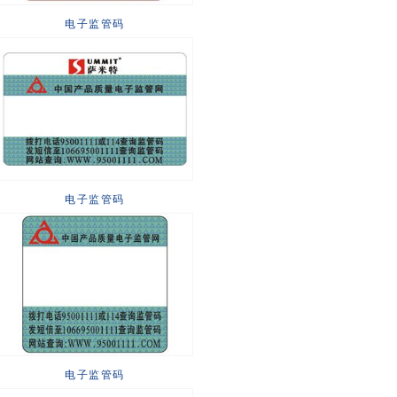
电子监管码
电子监管码
电子监管码