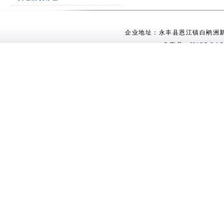
企业地址：永丰县恩江镇白鹇洲新村 电
备案号：
赣ICP备15