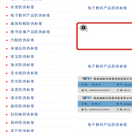
农资防伪标签
电子数码产品防伪标签
电子数码产品防伪标签
服装鞋帽防伪标签
图书音像产品防伪标签
汽配防伪标签
保健品防伪标签
珠宝防伪标签
激光防伪标签
电子数码产品防伪标签
安全线防伪标签
荧光防伪标签
温度防伪标签
滴水防伪标签
磁性防伪标签
刮刮银防伪标签
易碎防伪标签
电子数码产品防伪标签
其它防伪标签