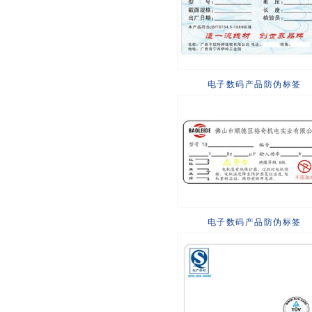
电子数码产品防伪标签
电子数码产品防伪标签