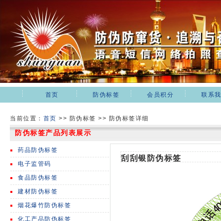
首页
防伪标签
会员积分
联系
当前位置：
首页
>>
防伪标签 >> 防伪标签详细
防伪标签产品列表展示
药品防伪标签
刮刮银防伪标签
电子监管码
食品防伪标签
建材防伪标签
烟花爆竹防伪标签
化工产品防伪标签