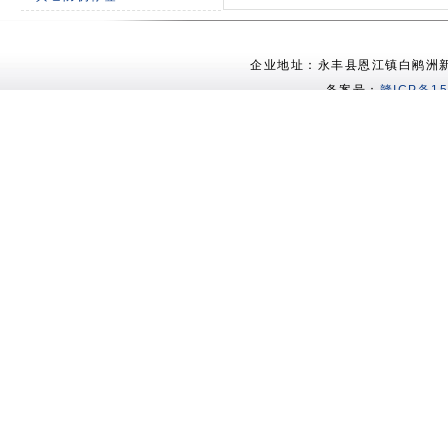
企业地址：永丰县恩江镇白鹇洲新村 电
备案号：
赣ICP备15