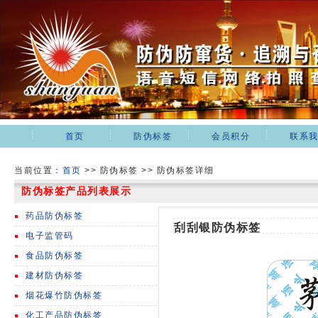
首页
防伪标签
会员积分
联系
当前位置：
首页
>>
防伪标签 >> 防伪标签详细
防伪标签产品列表展示
药品防伪标签
刮刮银防伪标签
电子监管码
食品防伪标签
建材防伪标签
烟花爆竹防伪标签
化工产品防伪标签