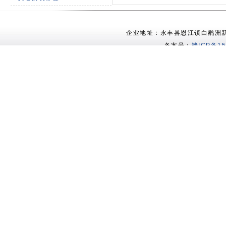
企业地址：永丰县恩江镇白鹇洲新村 电
备案号：
赣ICP备15