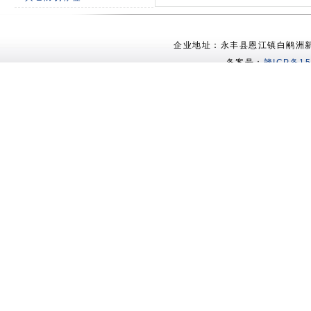
企业地址：永丰县恩江镇白鹇洲新村 电
备案号：
赣ICP备15