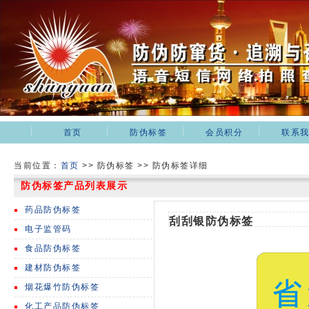
首页
防伪标签
会员积分
联系
当前位置：
首页
>>
防伪标签 >> 防伪标签详细
防伪标签产品列表展示
药品防伪标签
刮刮银防伪标签
电子监管码
食品防伪标签
建材防伪标签
烟花爆竹防伪标签
化工产品防伪标签