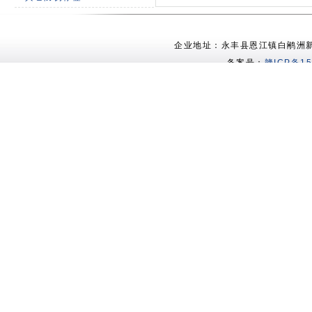
企业地址：永丰县恩江镇白鹇洲新村 电
备案号：
赣ICP备15