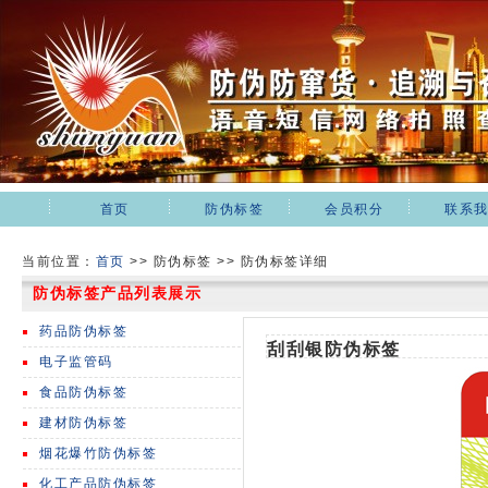
首页
防伪标签
会员积分
联系
当前位置：
首页
>>
防伪标签 >> 防伪标签详细
防伪标签产品列表展示
药品防伪标签
刮刮银防伪标签
电子监管码
食品防伪标签
建材防伪标签
烟花爆竹防伪标签
化工产品防伪标签