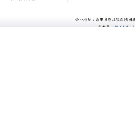
企业地址：永丰县恩江镇白鹇洲新村 电
备案号：
赣ICP备15