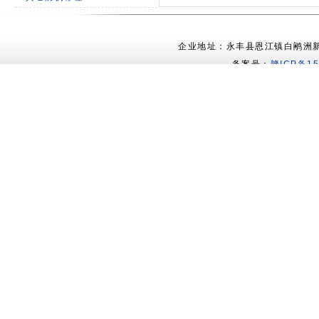
企业地址：永丰县恩江镇白鹇洲新村 电
备案号：
赣ICP备15