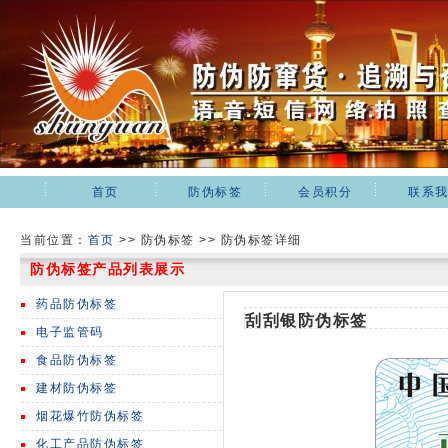
首页
防伪标签
会员积分
联系
当前位置：
首页
>>
防伪标签 >> 防伪标签详细
防伪标签产品列表展示
药品防伪标签
刮刮银防伪标签
电子监管码
食品防伪标签
建材防伪标签
烟花爆竹防伪标签
化工产品防伪标签