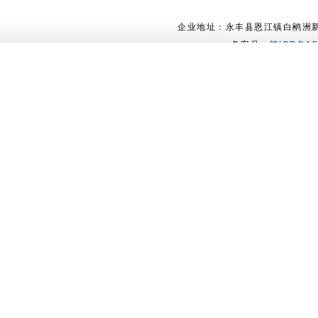
企业地址：永丰县恩江镇白鹇洲新村 电
备案号：
赣ICP备15