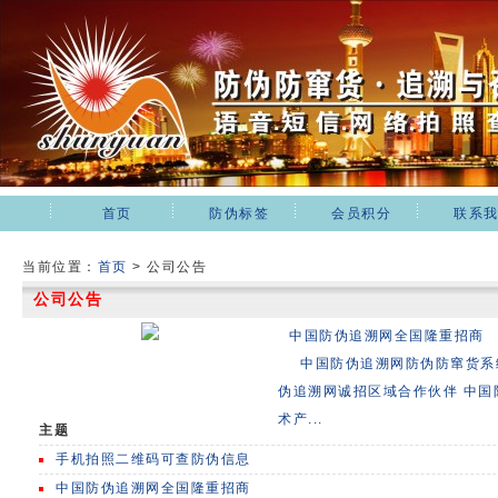
首页
防伪标签
会员积分
联系
当前位置：
首页
>
公司公告
公司公告
中国防伪追溯网全国隆重招商
中国防伪追溯网防伪防窜货系
伪追溯网诚招区域合作伙伴 中国
术产...
主题
手机拍照二维码可查防伪信息
中国防伪追溯网全国隆重招商